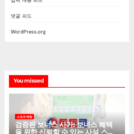
입력 내용 피드
댓글 피드
WordPress.org
You missed
스포츠 베팅
검증된 보너스 사가: 보너스 혜택
을 위한 신뢰할 수 있는 사설 스포