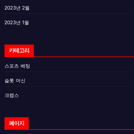
2023년 2월
2023년 1월
카테고리
스포츠 베팅
슬롯 머신
크랩스
페이지