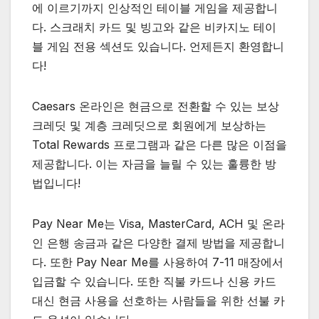
에 이르기까지 인상적인 테이블 게임을 제공합니
다. 스크래치 카드 및 빙고와 같은 비카지노 테이
블 게임 전용 섹션도 있습니다. 언제든지 환영합니
다!
Caesars 온라인은 현금으로 전환할 수 있는 보상
크레딧 및 계층 크레딧으로 회원에게 보상하는
Total Rewards 프로그램과 같은 다른 많은 이점을
제공합니다. 이는 자금을 늘릴 수 있는 훌륭한 방
법입니다!
Pay Near Me는 Visa, MasterCard, ACH 및 온라
인 은행 송금과 같은 다양한 결제 방법을 제공합니
다. 또한 Pay Near Me를 사용하여 7-11 매장에서
입금할 수 있습니다. 또한 직불 카드나 신용 카드
대신 현금 사용을 선호하는 사람들을 위한 선불 카