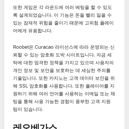
또한 게임은 각 라운드에 여러 베팅을 할 수 있도
록 설계되었습니다. 이 기능은 돈을 빨리 잃을 수
있는 잠재적 위험을 줄이기 때문에 고위험 플레이
어에게 유용합니다.
Roobet은 Curacao 라이선스에 따라 운영되는 신
뢰할 수 있는 암호화 도박 사이트입니다. 자금 세
탁에 대한 엄격한 정책을 가지고 있으며 사용자의
개인 정보 및 보안을 보호하는 데 세심한 주의를
기울입니다. 또한 카지노는 고객 데이터 보안을 위
해 SSL 암호화를 사용합니다. 또한 플레이어를 지
원하기 위해 여러 언어를 사용하는 이메일 또는 채
팅을 통해 사용 가능한 경험이 풍부한 고객 지원
팀이 있습니다.
레오베가스