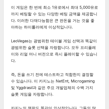
이 게임은 한 번에 최소 1유로에서 최대 5,000유로
까지 베팅할 수 있는 다양한 베팅 금액을 제공합니
다. 이러한 다재다능함은 큰 판돈을 거는 것을 좋
아하는 하이롤러에게 이상적입니다.
LeoVegas는 광범위한 테이블 게임 선택과 똑같이
광범위한 슬롯 선택을 자랑합니다. 모두 프리플레
이와 리얼 머니 버전으로 즉시 플레이할 수 있습니
다.
즉, 돈을 쓰기 전에 테스트하고 적합한지 결정할
수 있습니다. 이 카지노는 NetEnt, Microgaming
및 Yggdrasil과 같은 주요 개발업체의 수백 가지
슬롯 게임을 자랑합니다.
카지노의 잭팟도 똑같이 인상적입니다. 그들의 많