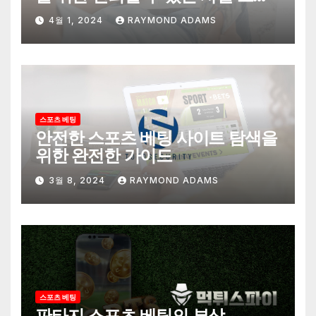
츠 베팅 플랫폼 탐색
4월 1, 2024
RAYMOND ADAMS
스포츠 베팅
안전한 스포츠 베팅 사이트 탐색을
위한 완전한 가이드
3월 8, 2024
RAYMOND ADAMS
스포츠 베팅
판타지 스포츠 베팅의 부상