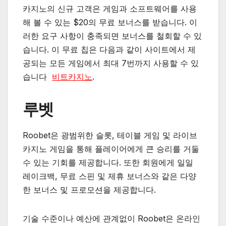
카지노의 신규 고객은 게임과 소프트웨어를 사용
해 볼 수 있는 $20의 무료 보너스를 받습니다. 이
러한 요구 사항이 충족되면 보너스를 철회할 수 있
습니다. 이 무료 칩은 다음과 같이 사이트에서 제
공되는 모든 게임에서 최대 7번까지 사용할 수 있
습니다
비트카지노
.
루벳
Roobet은 광범위한 슬롯, 테이블 게임 및 라이브
카지노 게임을 통해 플레이어에게 큰 승리를 거둘
수 있는 기회를 제공합니다. 또한 회원에게 일일
레이크백, 무료 스핀 및 제휴 보너스와 같은 다양
한 보너스 및 프로모션을 제공합니다.
기술 수준이나 예산에 관계없이 Roobet은 온라인