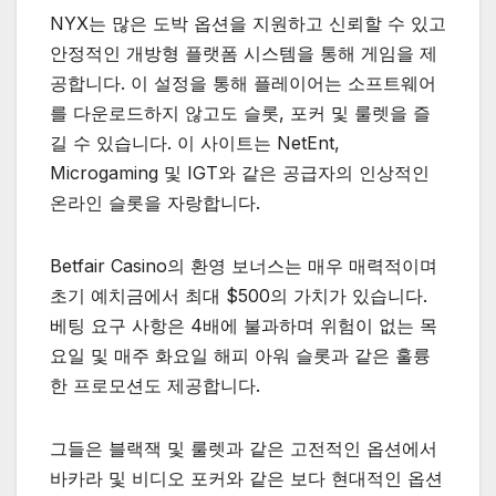
NYX는 많은 도박 옵션을 지원하고 신뢰할 수 있고
안정적인 개방형 플랫폼 시스템을 통해 게임을 제
공합니다. 이 설정을 통해 플레이어는 소프트웨어
를 다운로드하지 않고도 슬롯, 포커 및 룰렛을 즐
길 수 있습니다. 이 사이트는 NetEnt,
Microgaming 및 IGT와 같은 공급자의 인상적인
온라인 슬롯을 자랑합니다.
Betfair Casino의 환영 보너스는 매우 매력적이며
초기 예치금에서 최대 $500의 가치가 있습니다.
베팅 요구 사항은 4배에 불과하며 위험이 없는 목
요일 및 매주 화요일 해피 아워 슬롯과 같은 훌륭
한 프로모션도 제공합니다.
그들은 블랙잭 및 룰렛과 같은 고전적인 옵션에서
바카라 및 비디오 포커와 같은 보다 현대적인 옵션