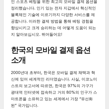
인 스포츠 베팅을 위한 최고의 모바일 결제 옵션을
정리했습니다. 인기 있는 전자 지갑에서 혁신적인
블록체인 기술에 이르기까지 다양한 서비스를 제
공합니다. 이러한 결제 방법을 통해 베팅 경험을
향상시키고 크게 승리하는 데 어떻게 도움이 되는
지 알아보십시오. 뛰어들어요!
한국의 모바일 결제 옵션
소개
2000년대 초부터, 한국은 모바일 결제 채택과 혁
신에 있어 세계적인 리더였습니다. 사실, 이코노미
스트의 보고서에 따르면, 한국은 97%의 가구가
광대역 인터넷에 접속하고 거의 80%의 인구가 스
마트폰을 소유하고 있는 세계에서 가장 “유선화
된” 국가입니다.