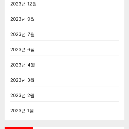
2023년 12월
2023년 9월
2023년 7월
2023년 6월
2023년 4월
2023년 3월
2023년 2월
2023년 1월