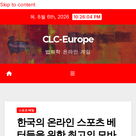
Skip to content
목. 8월 6th, 2026
10:26:05 PM
CLC-Europe
법의학 온라인 게임
스포츠 베팅
한국의 온라인 스포츠 베
터들을 위한 최고의 모바