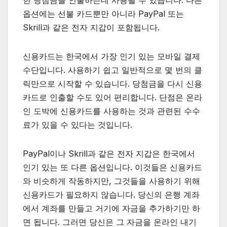
옵션에는 선불 카드뿐만 아니라 PayPal 또는
Skrill과 같은 전자 지갑이 포함됩니다.
신용카드는 한국에서 가장 인기 있는 모바일 결제
수단입니다. 사용하기 쉽고 일반적으로 몇 번의 클
릭만으로 시작할 수 있습니다. 당첨금을 다시 신용
카드로 인출할 수도 있어 편리합니다. 단점은 온라
인 도박에 신용카드를 사용하는 것과 관련된 수수
료가 있을 수 있다는 것입니다.
PayPal이나 Skrill과 같은 전자 지갑은 한국에서
인기 있는 또 다른 옵션입니다. 이것들은 신용카드
와 비슷하게 작동하지만, 그것들을 사용하기 위해
신용카드가 필요하지 않습니다. 당신의 은행 계좌
에서 계좌를 만들고 거기에 자금을 추가하기만 하
면 됩니다. 그러면 당신은 그 자금을 온라인 내기