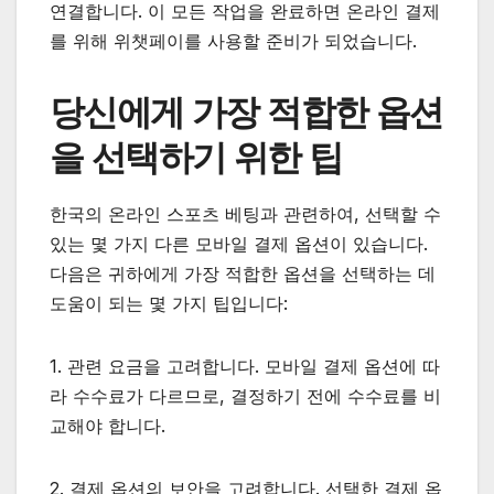
연결합니다. 이 모든 작업을 완료하면 온라인 결제
를 위해 위챗페이를 사용할 준비가 되었습니다.
당신에게 가장 적합한 옵션
을 선택하기 위한 팁
한국의 온라인 스포츠 베팅과 관련하여, 선택할 수
있는 몇 가지 다른 모바일 결제 옵션이 있습니다.
다음은 귀하에게 가장 적합한 옵션을 선택하는 데
도움이 되는 몇 가지 팁입니다:
1. 관련 요금을 고려합니다. 모바일 결제 옵션에 따
라 수수료가 다르므로, 결정하기 전에 수수료를 비
교해야 합니다.
2. 결제 옵션의 보안을 고려합니다. 선택한 결제 옵